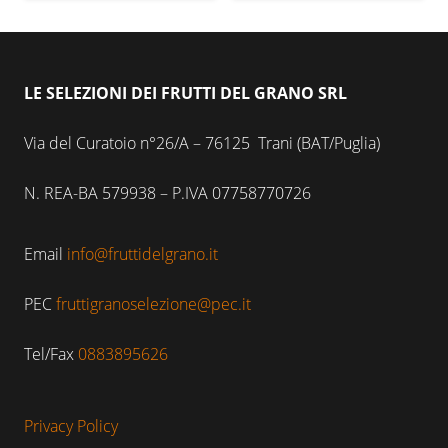
LE SELEZIONI DEI FRUTTI DEL GRANO SRL
Via del Curatoio n°26/A – 76125 Trani (BAT/Puglia)
N. REA-BA 579938 – P.IVA 07758770726
Email
info@fruttidelgrano.it
PEC
fruttigranoselezione@pec.it
Tel/Fax
0883895626
Privacy Policy