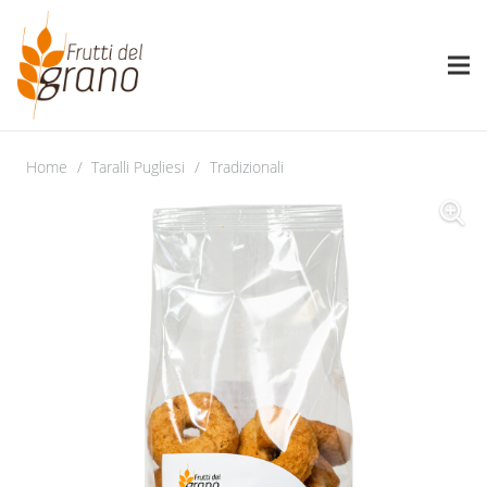
Home
/
Taralli Pugliesi
/
Tradizionali